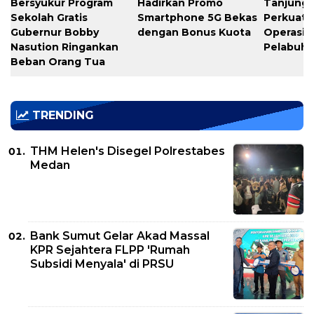
Bersyukur Program
Hadirkan Promo
Tanjung 
Sekolah Gratis
Smartphone 5G Bekas
Perkuat K
Gubernur Bobby
dengan Bonus Kuota
Operasio
Nasution Ringankan
Pelabuh
Beban Orang Tua
TRENDING
THM Helen's Disegel Polrestabes
Medan
Bank Sumut Gelar Akad Massal
KPR Sejahtera FLPP 'Rumah
Subsidi Menyala' di PRSU