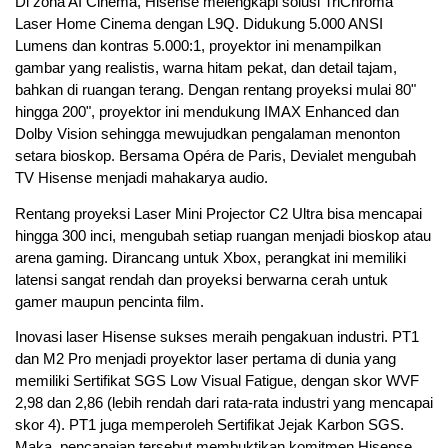
Di zona AI Cinema, Hisense melengkapi solusi TriChroma
Laser Home Cinema dengan L9Q. Didukung 5.000 ANSI
Lumens dan kontras 5.000:1, proyektor ini menampilkan
gambar yang realistis, warna hitam pekat, dan detail tajam,
bahkan di ruangan terang. Dengan rentang proyeksi mulai 80"
hingga 200", proyektor ini mendukung IMAX Enhanced dan
Dolby Vision sehingga mewujudkan pengalaman menonton
setara bioskop. Bersama Opéra de Paris, Devialet mengubah
TV Hisense menjadi mahakarya audio.
Rentang proyeksi Laser Mini Projector C2 Ultra bisa mencapai
hingga 300 inci, mengubah setiap ruangan menjadi bioskop atau
arena gaming. Dirancang untuk Xbox, perangkat ini memiliki
latensi sangat rendah dan proyeksi berwarna cerah untuk
gamer maupun pencinta film.
Inovasi laser Hisense sukses meraih pengakuan industri. PT1
dan M2 Pro menjadi proyektor laser pertama di dunia yang
memiliki Sertifikat SGS Low Visual Fatigue, dengan skor WVF
2,98 dan 2,86 (lebih rendah dari rata-rata industri yang mencapai
skor 4). PT1 juga memperoleh Sertifikat Jejak Karbon SGS.
Maka, pencapaian tersebut membuktikan komitmen Hisense