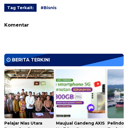
Tag Terkait:
#Bisnis
Komentar
BERITA TERKINI
Pelajar Nias Utara
Maujual Gandeng AXIS
Pelindo M