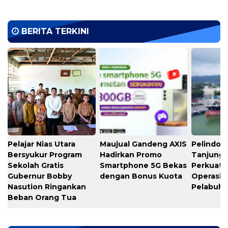
BERITA TERKINI
Pelajar Nias Utara
Maujual Gandeng AXIS
Pelindo M
Bersyukur Program
Hadirkan Promo
Tanjung 
Sekolah Gratis
Smartphone 5G Bekas
Perkuat K
Gubernur Bobby
dengan Bonus Kuota
Operasio
Nasution Ringankan
Pelabuh
Beban Orang Tua