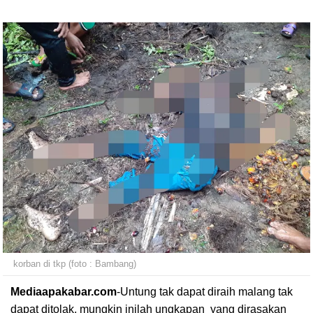
korban di tkp (foto : Bambang)
Mediaapakabar.com
-
Untung tak dapat diraih malang tak
dapat ditolak, mungkin inilah ungkapan yang dirasakan