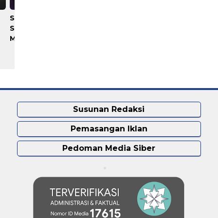
​Satpam Diduga Hajar Maling
​Bejat! Dua Kali Garap
Sawit Hingga Tewas, Warga
Pelajar, IM Rasakan
Marah Bakar Gedung Kebun
Dinginnya Sel Polres Karo
Susunan Redaksi
Pemasangan Iklan
Pedoman Media Siber