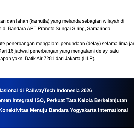
n dan lahan (karhutla) yang melanda sebagian wilayah di
n di Bandara APT Pranoto Sungai Siring, Samarinda.
rute penerbangan mengalami penundaan (delay) selama lima j
 Dari 16 jadwal penerbangan yang mengalami delay, satu
pan yakni Batik Air 7281 dari Jakarta (HLP).
sional di RailwayTech Indonesia 2026
emen Integrasi ISO, Perkuat Tata Kelola Berkelanjutan
Konektivitas Menuju Bandara Yogyakarta International