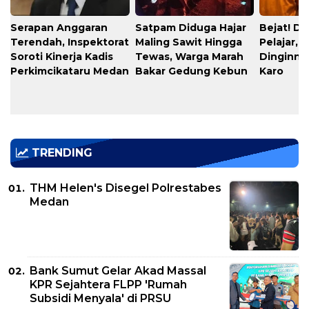
Serapan Anggaran
​Satpam Diduga Hajar
​Bejat! D
Terendah, Inspektorat
Maling Sawit Hingga
Pelajar, 
Soroti Kinerja Kadis
Tewas, Warga Marah
Dinginnya
Perkimcikataru Medan
Bakar Gedung Kebun
Karo
TRENDING
THM Helen's Disegel Polrestabes
Medan
Bank Sumut Gelar Akad Massal
KPR Sejahtera FLPP 'Rumah
Subsidi Menyala' di PRSU