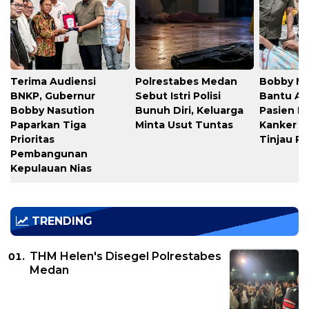
Terima Audiensi
Polrestabes Medan
Bobby Na
BNKP, Gubernur
Sebut Istri Polisi
Bantu A
Bobby Nasution
Bunuh Diri, Keluarga
Pasien L
Paparkan Tiga
Minta Usut Tuntas
Kanker Ti
Prioritas
Tinjau 
Pembangunan
Kepulauan Nias
TRENDING
THM Helen's Disegel Polrestabes
Medan