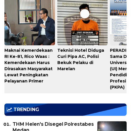
Maknai Kemerdekaan
Teknisi Hotel Diduga
PERADIPR
RI Ke-81, Rico Waas :
Curi Pipa AC, Polisi
Sama De
Kemerdekaan Harus
Bekuk Pelaku di
Universit
Dirasakan Masyarakat
Marelan
(UI) Meng
Lewat Peningkatan
Pendidik
Pelayanan Primer
Profesi 
(PKPA)
TRENDING
THM Helen's Disegel Polrestabes
Medan