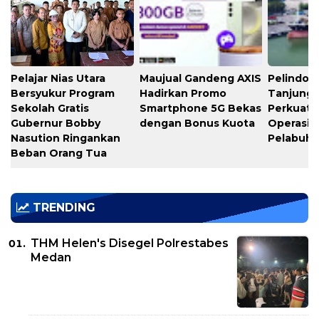
Pelajar Nias Utara
Maujual Gandeng AXIS
Pelindo M
Bersyukur Program
Hadirkan Promo
Tanjung 
Sekolah Gratis
Smartphone 5G Bekas
Perkuat K
Gubernur Bobby
dengan Bonus Kuota
Operasio
Nasution Ringankan
Pelabuh
Beban Orang Tua
TRENDING
THM Helen's Disegel Polrestabes
Medan