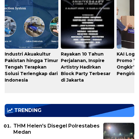
Industri Akuakultur
Rayakan 10 Tahun
KAI Logis
Pakistan hingga Timur
Perjalanan, Inspire
Promo “
Tengah Terapkan
Artistry Hadirkan
Ongkir” 
Solusi Terlengkap dari
Block Party Terbesar
Pengirim
Indonesia
di Jakarta
TRENDING
THM Helen's Disegel Polrestabes
Medan