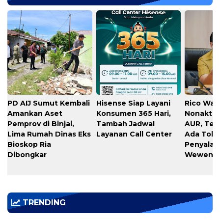
PD AIJ Sumut Kembali
Hisense Siap Layani
Rico Waa
Amankan Aset
Konsumen 365 Hari,
Nonaktif
Pemprov di Binjai,
Tambah Jadwal
AUR, Teg
Lima Rumah Dinas Eks
Layanan Call Center
Ada Toler
Bioskop Ria
Penyala
Dibongkar
Wewena
TRENDING