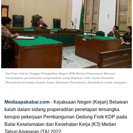
Ket Foto:
Hakim Tunggal Pengadilan Negeri (PN) Medan Khamozaro Waruwu
menyatakan permohonan praperadilan yang diajukan Jufri Cardo Pasaribu
(Pemohon) terhadap Kepala Kejari Belawan (Termohon), dikabulkan untuk sebagian.
Mediaapakabar.com
- Kejaksaan Negeri (Kejari) Belawan
kalah dalam sidang praperadilan penetapan tersangka
korupsi pekerjaan Pembangunan Gedung Fisik KDP pada
Balai Keselamatan dan Kesehatan Kerja (K3) Medan
Tahun Anggaran (TA) 2022.