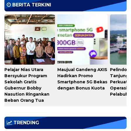
BERITA TERKINI
Pelajar Nias Utara
Maujual Gandeng AXIS
Pelindo M
Bersyukur Program
Hadirkan Promo
Tanjung 
Sekolah Gratis
Smartphone 5G Bekas
Perkuat K
Gubernur Bobby
dengan Bonus Kuota
Operasio
Nasution Ringankan
Pelabuh
Beban Orang Tua
TRENDING