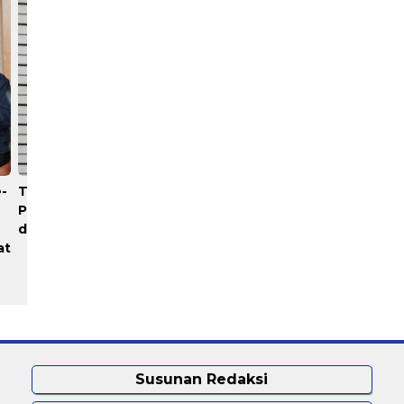
-
Teknisi Hotel Diduga Curi
PERADIPROF Bekerja Sam
Pipa AC, Polisi Bekuk Pelaku
Dengan Universitas
di Marelan
Indonesia (UI) Menggelar
at
Pendidikan Khusus Profes
Advokat (PKPA)
Susunan Redaksi