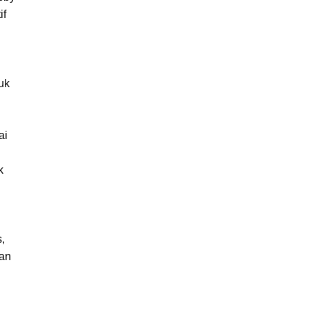
if
uk
ai
k
s,
ian