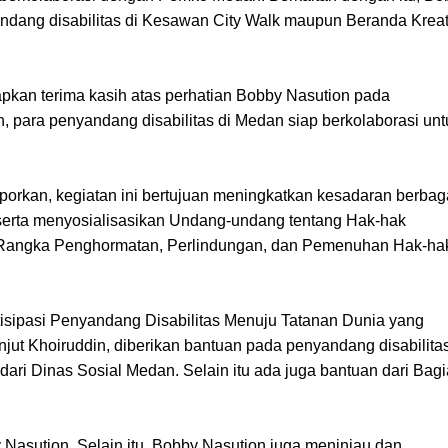
ndang disabilitas di Kesawan City Walk maupun Beranda Kreat
apkan terima kasih atas perhatian Bobby Nasution pada
n, para penyandang disabilitas di Medan siap berkolaborasi unt
rkan, kegiatan ini bertujuan meningkatkan kesadaran berbag
 serta menyosialisasikan Undang-undang tentang Hak-hak
 Rangka Penghormatan, Perlindungan, dan Pemenuhan Hak-ha
sipasi Penyandang Disabilitas Menuju Tatanan Dunia yang
 lanjut Khoiruddin, diberikan bantuan pada penyandang disabilita
a dari Dinas Sosial Medan. Selain itu ada juga bantuan dari Bag
.
 Nasution. Selain itu, Bobby Nasution juga meninjau dan