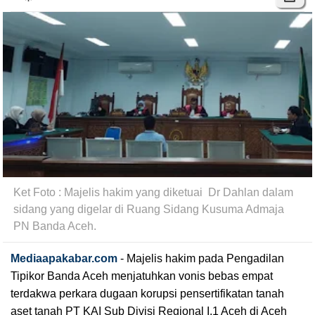
Ket Foto : Majelis hakim yang diketuai  Dr Dahlan dalam 
sidang yang digelar di Ruang Sidang Kusuma Admaja 
PN Banda Aceh.
Mediaapakabar.com
-
Majelis hakim pada Pengadilan 
Tipikor Banda Aceh menjatuhkan vonis bebas empat 
terdakwa perkara dugaan korupsi pensertifikatan tanah 
aset tanah PT KAI Sub Divisi Regional I.1 Aceh di Aceh 