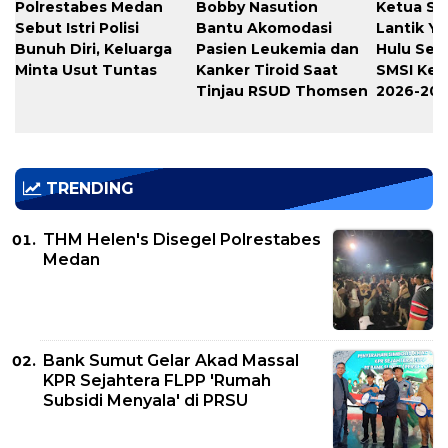
Polrestabes Medan
Bobby Nasution
Ketua SM
Sebut Istri Polisi
Bantu Akomodasi
Lantik Yo
Bunuh Diri, Keluarga
Pasien Leukemia dan
Hulu Seb
Minta Usut Tuntas
Kanker Tiroid Saat
SMSI Kep
Tinjau RSUD Thomsen
2026-20
TRENDING
THM Helen's Disegel Polrestabes
Medan
Bank Sumut Gelar Akad Massal
KPR Sejahtera FLPP 'Rumah
Subsidi Menyala' di PRSU