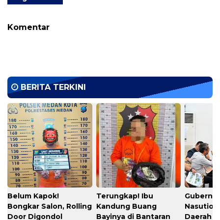
Komentar
BERITA TERKINI
Belum Kapok!
Terungkap! Ibu
Gubernu
Bongkar Salon, Rolling
Kandung Buang
Nasution
Door Digondol
Bayinya di Bantaran
Daerah s