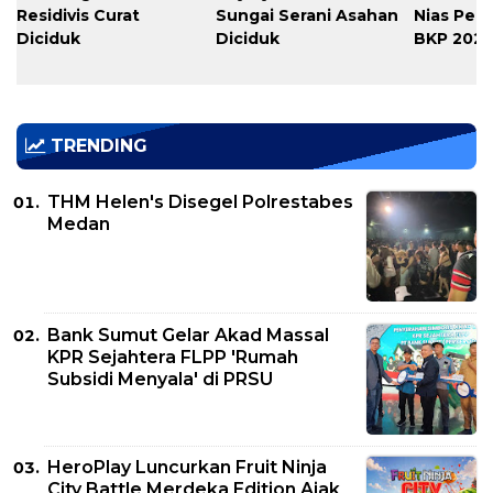
Residivis Curat
Sungai Serani Asahan
Nias Per
Diciduk
Diciduk
BKP 202
TRENDING
THM Helen's Disegel Polrestabes
Medan
Bank Sumut Gelar Akad Massal
KPR Sejahtera FLPP 'Rumah
Subsidi Menyala' di PRSU
HeroPlay Luncurkan Fruit Ninja
City Battle Merdeka Edition Ajak