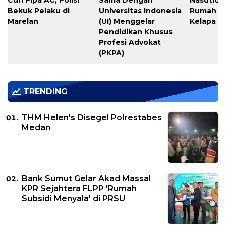
Curi Pipa AC, Polisi
Sama Dengan
Nasution
Bekuk Pelaku di
Universitas Indonesia
Rumah Pr
Marelan
(UI) Menggelar
Kelapa di
Pendidikan Khusus
Profesi Advokat
(PKPA)
TRENDING
THM Helen's Disegel Polrestabes
Medan
Bank Sumut Gelar Akad Massal
KPR Sejahtera FLPP 'Rumah
Subsidi Menyala' di PRSU