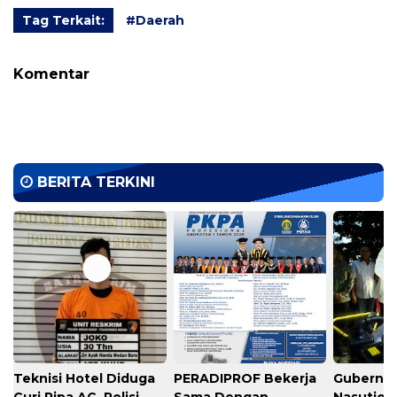
Tag Terkait:
#Daerah
Komentar
BERITA TERKINI
Teknisi Hotel Diduga
PERADIPROF Bekerja
Gubernu