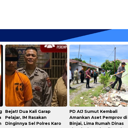
g
​Bejat! Dua Kali Garap
PD AIJ Sumut Kembali
a
Pelajar, IM Rasakan
Amankan Aset Pemprov di
n
Dinginnya Sel Polres Karo
Binjai, Lima Rumah Dinas