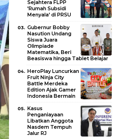
Sejahtera FLPP
'Rumah Subsidi
Menyala' di PRSU
Gubernur Bobby
Nasution Undang
Siswa Juara
Olimpiade
Matematika, Beri
Beasiswa hingga Tablet Belajar
HeroPlay Luncurkan
Fruit Ninja City
Battle Merdeka
Edition Ajak Gamer
Indonesia Bermain
Kasus
Penganiayaan
Libatkan Anggota
Nasdem Tempuh
Jalur RJ