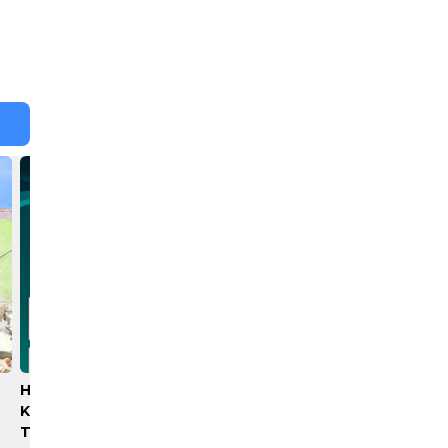
Hisense Siap Layani
Rico Waas Nonaktifkan
Konsumen 365 Hari,
Lurah AUR, Tegaskan Tak
Tambah Jadwal Layanan
Ada Toleransi bagi