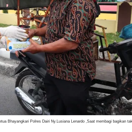
tua Bhayangkari Polres Dairi Ny.Lusiana Lenardo ,Saat membagi bagikan takj