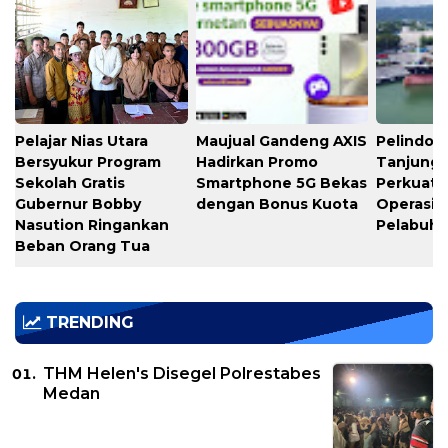
Pelajar Nias Utara
Maujual Gandeng AXIS
Pelindo M
Bersyukur Program
Hadirkan Promo
Tanjung 
Sekolah Gratis
Smartphone 5G Bekas
Perkuat K
Gubernur Bobby
dengan Bonus Kuota
Operasio
Nasution Ringankan
Pelabuh
Beban Orang Tua
TRENDING
THM Helen's Disegel Polrestabes
Medan