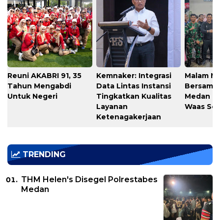
Reuni AKABRI 91, 35
Kemnaker: Integrasi
Malam M
Tahun Mengabdi
Data Lintas Instansi
Bersama
Untuk Negeri
Tingkatkan Kualitas
Medan T
Layanan
Waas Ser
Ketenagakerjaan
TRENDING
THM Helen's Disegel Polrestabes
Medan