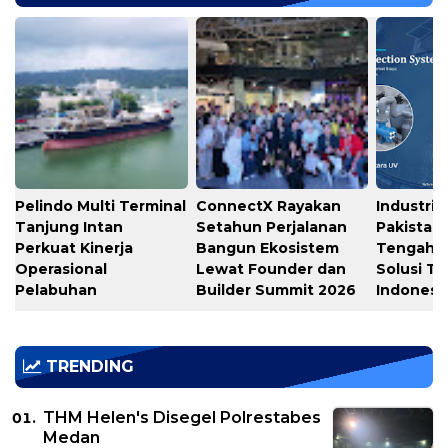
Pelindo Multi Terminal
ConnectX Rayakan
Industri 
Tanjung Intan
Setahun Perjalanan
Pakistan
Perkuat Kinerja
Bangun Ekosistem
Tengah 
Operasional
Lewat Founder dan
Solusi Te
Pelabuhan
Builder Summit 2026
Indonesi
TRENDING
THM Helen's Disegel Polrestabes
Medan