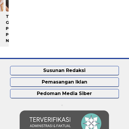
Terima Audiensi BNKP,
Polrestabes Medan Sebut
Gubernur Bobby Nasution
Istri Polisi Bunuh Diri,
Paparkan Tiga Prioritas
Keluarga Minta Usut Tunt
Pembangunan Kepulauan
Nias
Susunan Redaksi
Pemasangan Iklan
Pedoman Media Siber