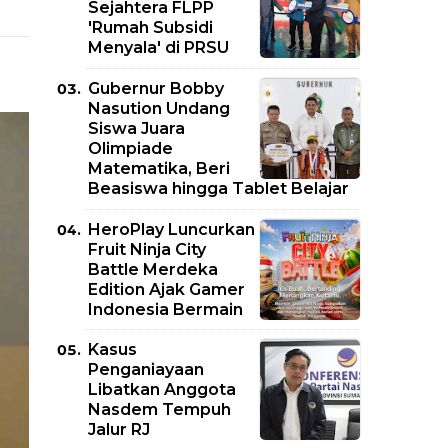
Sejahtera FLPP
'Rumah Subsidi
Menyala' di PRSU
Gubernur Bobby
Nasution Undang
Siswa Juara
Olimpiade
Matematika, Beri
Beasiswa hingga Tablet Belajar
HeroPlay Luncurkan
Fruit Ninja City
Battle Merdeka
Edition Ajak Gamer
Indonesia Bermain
Kasus
Penganiayaan
Libatkan Anggota
Nasdem Tempuh
Jalur RJ