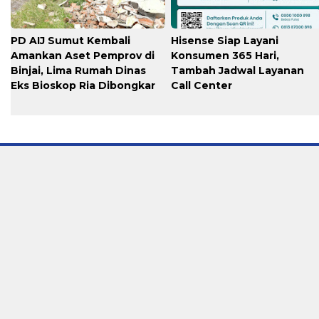
PD AIJ Sumut Kembali
Hisense Siap Layani
Amankan Aset Pemprov di
Konsumen 365 Hari,
Binjai, Lima Rumah Dinas
Tambah Jadwal Layanan
Eks Bioskop Ria Dibongkar
Call Center