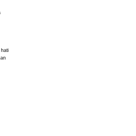
a
hati
dan