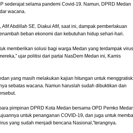
MP sederajat selama pandemi Covid-19. Namun, DPRD Medan
dar wacana.
fif Abdillah SE. Diakui Afif, saat ini, dampak pemberlakuan
menambah beban ekonomi dan kebutuhan hidup sehari-hari.
untuk memberikan solusi bagi warga Medan yang terdampak viru
ereka,” ujar politisi dari partai NasDem Medan ini, Kamis
edan yang masih melakukan kajian hitungan untuk menggratis
nya sebatas wacana. Namun haruslah sudah dibuktikan dan
ersebut.
ma para pimpinan DPRD Kota Medan bersama OPD Pemko Meda
tujuannya untuk penanganan COVID-19, dan juga untuk memba
rus yang sudah menjadi bencana Nasional,”terangnya.