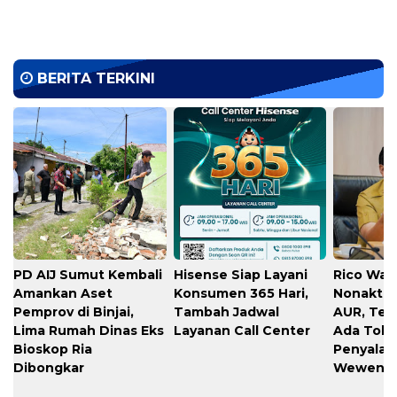
BERITA TERKINI
PD AIJ Sumut Kembali
Hisense Siap Layani
Rico Waa
Amankan Aset
Konsumen 365 Hari,
Nonaktif
Pemprov di Binjai,
Tambah Jadwal
AUR, Teg
Lima Rumah Dinas Eks
Layanan Call Center
Ada Toler
Bioskop Ria
Penyala
Dibongkar
Wewena