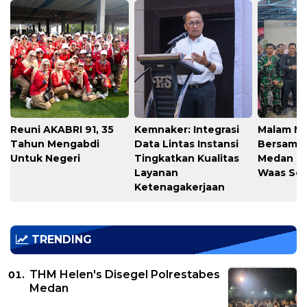
Reuni AKABRI 91, 35
Kemnaker: Integrasi
Malam M
Tahun Mengabdi
Data Lintas Instansi
Bersama
Untuk Negeri
Tingkatkan Kualitas
Medan T
Layanan
Waas Ser
Ketenagakerjaan
TRENDING
THM Helen's Disegel Polrestabes
Medan