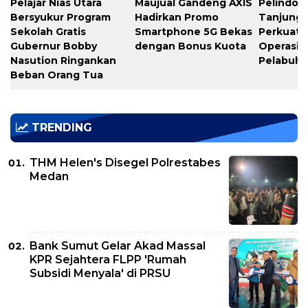
Pelajar Nias Utara
Maujual Gandeng AXIS
Pelindo M
Bersyukur Program
Hadirkan Promo
Tanjung 
Sekolah Gratis
Smartphone 5G Bekas
Perkuat K
Gubernur Bobby
dengan Bonus Kuota
Operasio
Nasution Ringankan
Pelabuh
Beban Orang Tua
TRENDING
THM Helen's Disegel Polrestabes
Medan
Bank Sumut Gelar Akad Massal
KPR Sejahtera FLPP 'Rumah
Subsidi Menyala' di PRSU