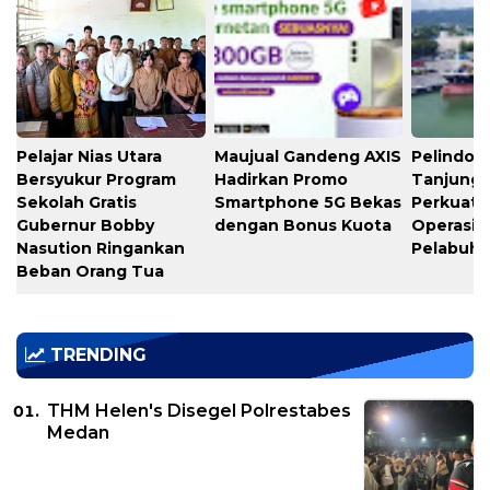
Pelajar Nias Utara
Maujual Gandeng AXIS
Pelindo M
Bersyukur Program
Hadirkan Promo
Tanjung 
Sekolah Gratis
Smartphone 5G Bekas
Perkuat K
Gubernur Bobby
dengan Bonus Kuota
Operasio
Nasution Ringankan
Pelabuh
Beban Orang Tua
TRENDING
THM Helen's Disegel Polrestabes
Medan