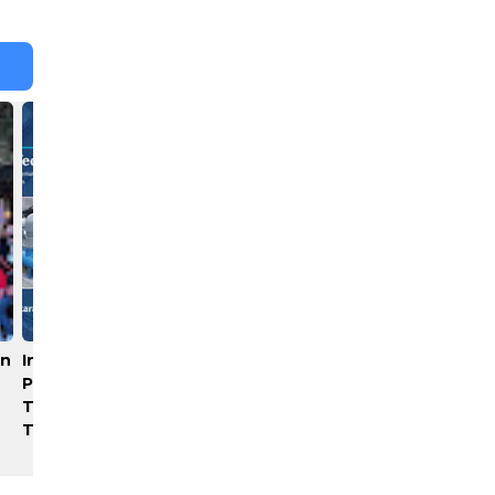
un
Industri Akuakultur
Rayakan 10 Tahun
Pakistan hingga Timur
Perjalanan, Inspire Artistry
Tengah Terapkan Solusi
Hadirkan Block Party
Terlengkap dari Indonesia
Terbesar di Jakarta