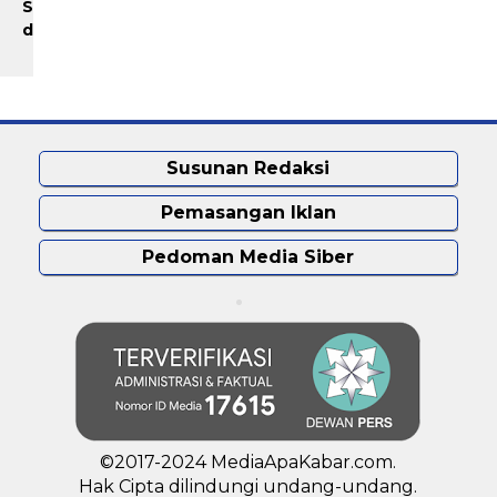
Smartphone 5G Bekas
Kinerja Operasional
dengan Bonus Kuota
Pelabuhan
Susunan Redaksi
Pemasangan Iklan
Pedoman Media Siber
©2017-2024 MediaApaKabar.com.
Hak Cipta dilindungi undang-undang.