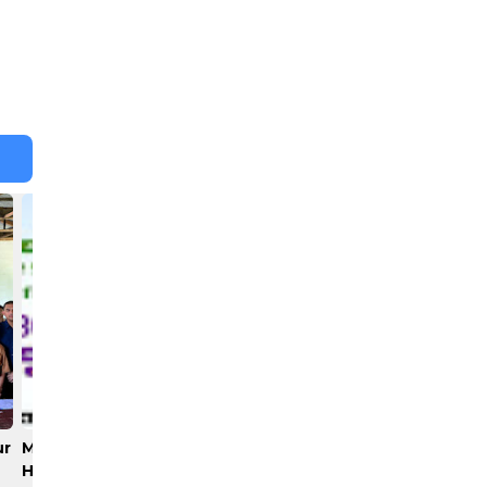
ur
Maujual Gandeng AXIS
Pelindo Multi Terminal
Hadirkan Promo
Tanjung Intan Perkuat