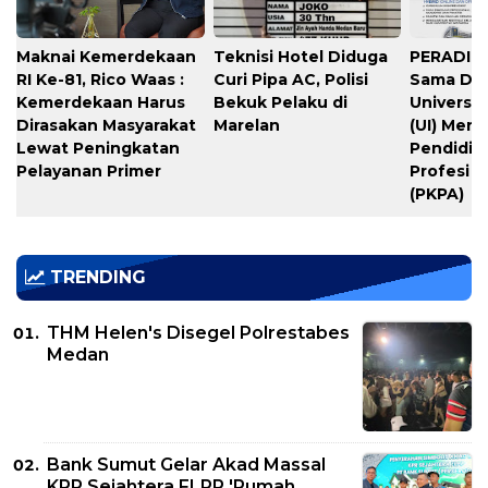
Maknai Kemerdekaan
Teknisi Hotel Diduga
PERADIPR
RI Ke-81, Rico Waas :
Curi Pipa AC, Polisi
Sama De
Kemerdekaan Harus
Bekuk Pelaku di
Universit
Dirasakan Masyarakat
Marelan
(UI) Meng
Lewat Peningkatan
Pendidik
Pelayanan Primer
Profesi 
(PKPA)
TRENDING
THM Helen's Disegel Polrestabes
Medan
Bank Sumut Gelar Akad Massal
KPR Sejahtera FLPP 'Rumah