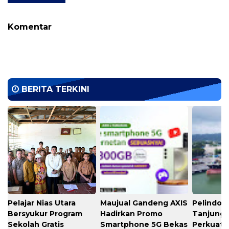
Komentar
BERITA TERKINI
Pelajar Nias Utara
Maujual Gandeng AXIS
Pelindo M
Bersyukur Program
Hadirkan Promo
Tanjung 
Sekolah Gratis
Smartphone 5G Bekas
Perkuat K