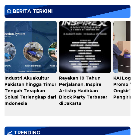
BERITA TERKINI
Industri Akuakultur
Rayakan 10 Tahun
KAI Logis
Pakistan hingga Timur
Perjalanan, Inspire
Promo “
Tengah Terapkan
Artistry Hadirkan
Ongkir” 
Solusi Terlengkap dari
Block Party Terbesar
Pengirim
Indonesia
di Jakarta
TRENDING