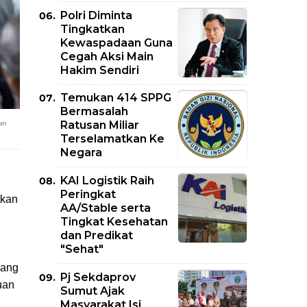
Polri Diminta
Tingkatkan
Kewaspadaan Guna
Cegah Aksi Main
Hakim Sendiri
Temukan 414 SPPG
Bermasalah
Ratusan Miliar
lan
Terselamatkan Ke
Negara
KAI Logistik Raih
n
Peringkat
tkan
AA/Stable serta
Tingkat Kesehatan
dan Predikat
"Sehat"
yang
Pj Sekdaprov
uan
Sumut Ajak
Masyarakat Isi