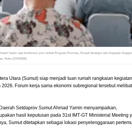
mad Yamin saat konferensi pers terkait Program Prioritas, Proyek Strategis dan Kegiatan Unggu
n, Rabu (17/6/2026).
era Utara (Sumut) siap menjadi tuan rumah rangkaian kegiata
n 2026. Forum kerja sama ekonomi subregional tersebut meliba
i Daerah Setdaprov Sumut Ahmad Yamin menyampaikan,
pakan hasil keputusan pada 31st IMT-GT Ministerial Meeting 
tnya, Sumut ditetapkan sebagai lokasi penyelenggaraan pertem