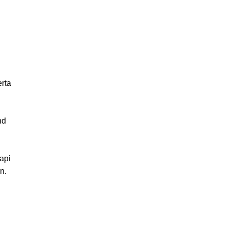
erta
nd
api
n.