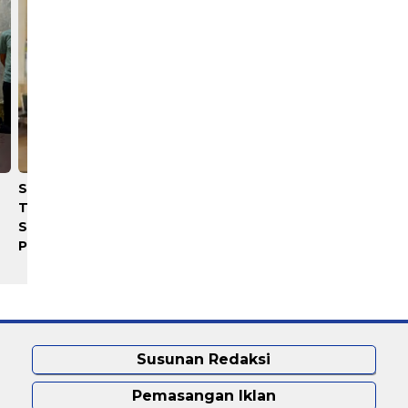
Serapan Anggaran
​Satpam Diduga Hajar Mali
Terendah, Inspektorat
Sawit Hingga Tewas, War
Soroti Kinerja Kadis
Marah Bakar Gedung Keb
Perkimcikataru Medan
Susunan Redaksi
Pemasangan Iklan