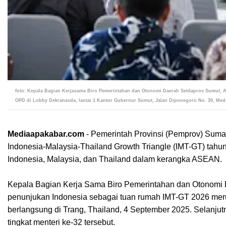
foto: Kepala Bagian Kerjasama Biro Pemerintahan dan Otonomi Daerah Setdaprov Sumut, Ah
OPD di Lobby Dekranasda, lantai 1 Kantor Gubernur Sumut, Jalan Diponegoro No. 30, Meda
Mediaapakabar.com
- Pemerintah Provinsi (Pemprov) Sumat
Indonesia-Malaysia-Thailand Growth Triangle (IMT-GT) tahu
Indonesia, Malaysia, dan Thailand dalam kerangka ASEAN.
Kepala Bagian Kerja Sama Biro Pemerintahan dan Otonom
penunjukan Indonesia sebagai tuan rumah IMT-GT 2026 meru
berlangsung di Trang, Thailand, 4 September 2025. Selanju
tingkat menteri ke-32 tersebut.