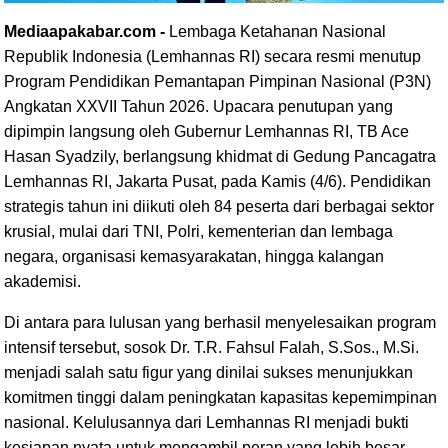
Mediaapakabar.com -
Lembaga Ketahanan Nasional
Republik Indonesia (Lemhannas RI) secara resmi menutup
Program Pendidikan Pemantapan Pimpinan Nasional (P3N)
Angkatan XXVII Tahun 2026. Upacara penutupan yang
dipimpin langsung oleh Gubernur Lemhannas RI, TB Ace
Hasan Syadzily, berlangsung khidmat di Gedung Pancagatra
Lemhannas RI, Jakarta Pusat, pada Kamis (4/6). Pendidikan
strategis tahun ini diikuti oleh 84 peserta dari berbagai sektor
krusial, mulai dari TNI, Polri, kementerian dan lembaga
negara, organisasi kemasyarakatan, hingga kalangan
akademisi.
Di antara para lulusan yang berhasil menyelesaikan program
intensif tersebut, sosok Dr. T.R. Fahsul Falah, S.Sos., M.Si.
menjadi salah satu figur yang dinilai sukses menunjukkan
komitmen tinggi dalam peningkatan kapasitas kepemimpinan
nasional. Kelulusannya dari Lemhannas RI menjadi bukti
kesiapan nyata untuk mengambil peran yang lebih besar