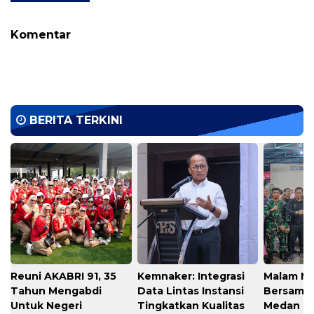
Komentar
BERITA TERKINI
Reuni AKABRI 91, 35
Kemnaker: Integrasi
Malam M
Tahun Mengabdi
Data Lintas Instansi
Bersama
Untuk Negeri
Tingkatkan Kualitas
Medan T