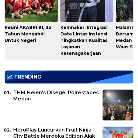
Reuni AKABRI 91, 35
Kemnaker: Integrasi
Malam M
Tahun Mengabdi
Data Lintas Instansi
Bersama
Untuk Negeri
Tingkatkan Kualitas
Medan T
Layanan
Waas Ser
Ketenagakerjaan
TRENDING
THM Helen's Disegel Polrestabes
Medan
HeroPlay Luncurkan Fruit Ninja
City Battle Merdeka Edition Ajak