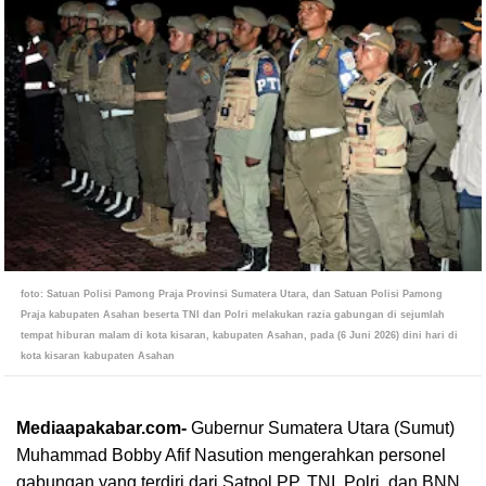
foto: Satuan Polisi Pamong Praja Provinsi Sumatera Utara, dan Satuan Polisi Pamong
Praja kabupaten Asahan beserta TNI dan Polri melakukan razia gabungan di sejumlah
tempat hiburan malam di kota kisaran, kabupaten Asahan, pada (6 Juni 2026) dini hari di
kota kisaran kabupaten Asahan
Mediaapakabar.com-
Gubernur Sumatera Utara (Sumut)
Muhammad Bobby Afif Nasution mengerahkan personel
gabungan yang terdiri dari Satpol PP, TNI, Polri, dan BNN