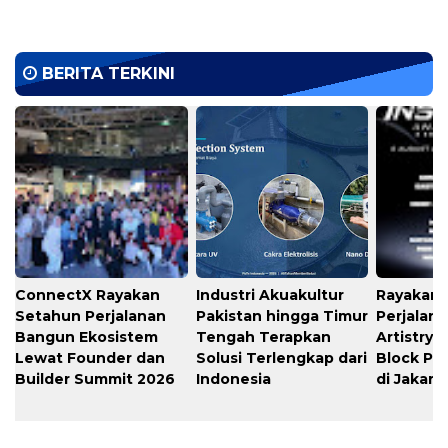
BERITA TERKINI
ConnectX Rayakan
Industri Akuakultur
Rayakan 
Setahun Perjalanan
Pakistan hingga Timur
Perjalana
Bangun Ekosistem
Tengah Terapkan
Artistry 
Lewat Founder dan
Solusi Terlengkap dari
Block Pa
Builder Summit 2026
Indonesia
di Jakart