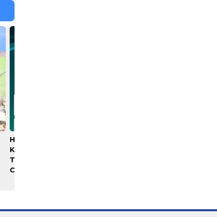
Hisense Siap Layani
Rico Waas Nonaktifkan
Konsumen 365 Hari,
Lurah AUR, Tegaskan Tak
Tambah Jadwal Layanan
Ada Toleransi bagi
Call Center
Penyalahgunaan
Wewenang