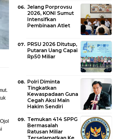
Jelang Porprovsu
2026, KONI Sumut
Intensifkan
Pembinaan Atlet
PRSU 2026 Ditutup,
Putaran Uang Capai
Rp50 Miliar
Polri Diminta
h
Tingkatkan
mut.
Kewaspadaan Guna
tuk
Cegah Aksi Main
Hakim Sendiri
Temukan 414 SPPG
Ojol
Bermasalah
i
Ratusan Miliar
Terselamatkan Ke