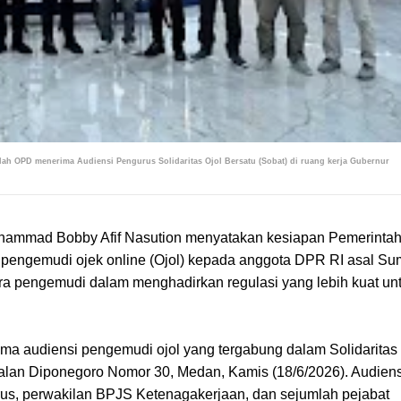
ah OPD menerima Audiensi Pengurus Solidaritas Ojol Bersatu (Sobat) di ruang kerja Gubernur
hammad Bobby Afif Nasution menyatakan kesiapan Pemerinta
 pengemudi ojek online (Ojol) kepada anggota DPR RI asal Su
a pengemudi dalam menghadirkan regulasi yang lebih kuat un
a audiensi pengemudi ojol yang tergabung dalam Solidaritas 
Jalan Diponegoro Nomor 30, Medan, Kamis (18/6/2026). Audiens
urus, perwakilan BPJS Ketenagakerjaan, dan sejumlah pejabat