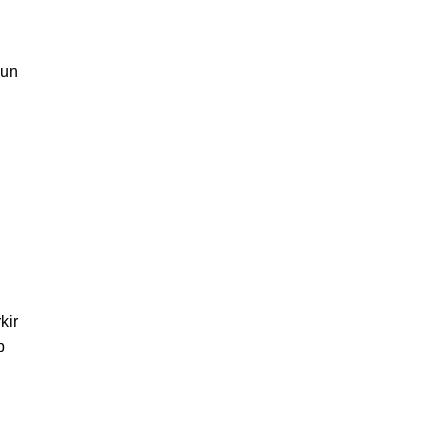
pun
kir
p