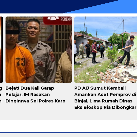
g
​Bejat! Dua Kali Garap
PD AIJ Sumut Kembali
a
Pelajar, IM Rasakan
Amankan Aset Pemprov di
n
Dinginnya Sel Polres Karo
Binjai, Lima Rumah Dinas
Eks Bioskop Ria Dibongkar