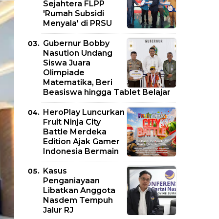
Sejahtera FLPP
'Rumah Subsidi
Menyala' di PRSU
Gubernur Bobby
Nasution Undang
Siswa Juara
Olimpiade
Matematika, Beri
Beasiswa hingga Tablet Belajar
HeroPlay Luncurkan
Fruit Ninja City
Battle Merdeka
Edition Ajak Gamer
Indonesia Bermain
Kasus
Penganiayaan
Libatkan Anggota
Nasdem Tempuh
Jalur RJ