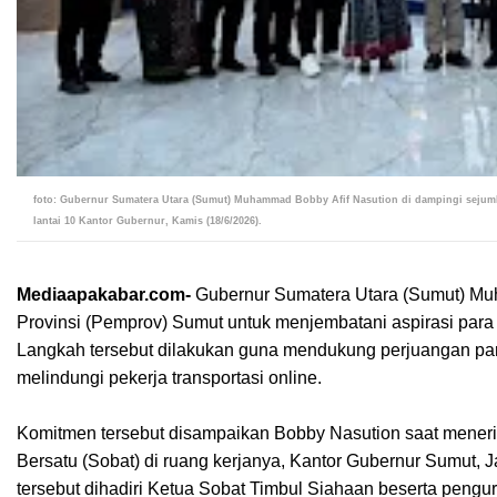
foto: Gubernur Sumatera Utara (Sumut) Muhammad Bobby Afif Nasution di dampingi sejuml
lantai 10 Kantor Gubernur, Kamis (18/6/2026).
Mediaapakabar.com-
Gubernur Sumatera Utara (Sumut) Mu
Provinsi (Pemprov) Sumut untuk menjembatani aspirasi para
Langkah tersebut dilakukan guna mendukung perjuangan par
melindungi pekerja transportasi online.
Komitmen tersebut disampaikan Bobby Nasution saat menerim
Bersatu (Sobat) di ruang kerjanya, Kantor Gubernur Sumut, 
tersebut dihadiri Ketua Sobat Timbul Siahaan beserta peng