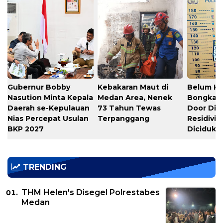
Gubernur Bobby
Kebakaran Maut di
Belum Ka
Nasution Minta Kepala
Medan Area, Nenek
Bongkar S
Daerah se-Kepulauan
73 Tahun Tewas
Door Dig
Nias Percepat Usulan
Terpanggang
Residivis
BKP 2027
Diciduk
TRENDING
THM Helen's Disegel Polrestabes
Medan