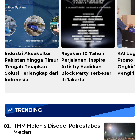
Industri Akuakultur
Rayakan 10 Tahun
KAI Logis
Pakistan hingga Timur
Perjalanan, Inspire
Promo “
Tengah Terapkan
Artistry Hadirkan
Ongkir” 
Solusi Terlengkap dari
Block Party Terbesar
Pengirim
Indonesia
di Jakarta
TRENDING
THM Helen's Disegel Polrestabes
Medan