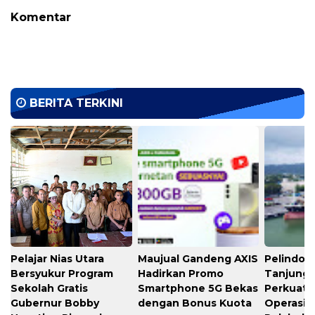
Komentar
BERITA TERKINI
Pelajar Nias Utara
Maujual Gandeng AXIS
Pelindo M
Bersyukur Program
Hadirkan Promo
Tanjung 
Sekolah Gratis
Smartphone 5G Bekas
Perkuat K
Gubernur Bobby
dengan Bonus Kuota
Operasio