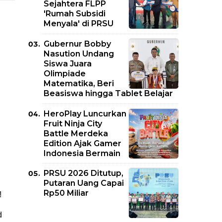
Sejahtera FLPP
'Rumah Subsidi
Menyala' di PRSU
Gubernur Bobby
Nasution Undang
Siswa Juara
Olimpiade
Matematika, Beri
Beasiswa hingga Tablet Belajar
HeroPlay Luncurkan
Fruit Ninja City
Battle Merdeka
Edition Ajak Gamer
Indonesia Bermain
PRSU 2026 Ditutup,
Putaran Uang Capai
Rp50 Miliar
!
d