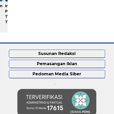
un
Industri Akuakultur
Rayakan 10 Tahun
Pakistan hingga Timur
Perjalanan, Inspire Artistry
Tengah Terapkan Solusi
Hadirkan Block Party
Terlengkap dari Indonesia
Terbesar di Jakarta
Susunan Redaksi
Pemasangan Iklan
Pedoman Media Siber