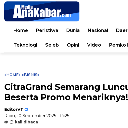
Home
Peristiwa
Dunia
Nasional
Daer
Teknologi
Seleb
Opini
Video
Pemko 
«HOME»
«BISNIS»
CitraGrand Semarang Luncu
Beserta Promo Menariknya!
EditorVT
Rabu, 10 September 2025 - 14:25
kali dibaca