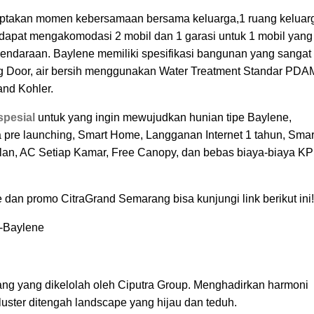
ciptakan momen kebersamaan bersama keluarga,1 ruang keluar
g dapat mengakomodasi 2 mobil dan 1 garasi untuk 1 mobil yang
araan. Baylene memiliki spesifikasi bangunan yang sangat
ng Door, air bersih menggunakan Water Treatment Standar PDA
and Kohler.
pesial
untuk yang ingin mewujudkan hunian tipe Baylene,
a pre launching, Smart Home, Langganan Internet 1 tahun, Smar
Bulan, AC Setiap Kamar, Free Canopy, dan bebas biaya-biaya K
e dan promo CitraGrand Semarang bisa kunjungi link berikut ini!
u-Baylene
ng yang dikelolah oleh Ciputra Group. Menghadirkan harmoni
cluster ditengah landscape yang hijau dan teduh.