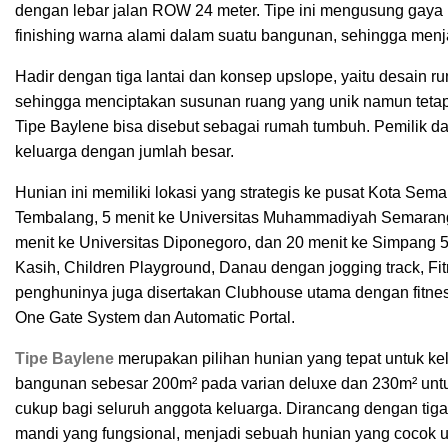
dengan lebar jalan ROW 24 meter. Tipe ini mengusung gay
finishing warna alami dalam suatu bangunan, sehingga menj
Hadir dengan tiga lantai dan konsep upslope, yaitu desain r
sehingga menciptakan susunan ruang yang unik namun tetap
Tipe Baylene bisa disebut sebagai rumah tumbuh. Pemilik 
keluarga dengan jumlah besar.
Hunian ini memiliki lokasi yang strategis ke pusat Kota Semar
Tembalang, 5 menit ke Universitas Muhammadiyah Semarang,
menit ke Universitas Diponegoro, dan 20 menit ke Simpang 5.
Kasih, Children Playground, Danau dengan jogging track, 
penghuninya juga disertakan Clubhouse utama dengan fitne
One Gate System dan Automatic Portal.
Tipe Baylene
merupakan pilihan hunian yang tepat untuk ke
bangunan sebesar 200m² pada varian deluxe dan 230m² unt
cukup bagi seluruh anggota keluarga. Dirancang dengan tiga 
mandi yang fungsional, menjadi sebuah hunian yang cocok u