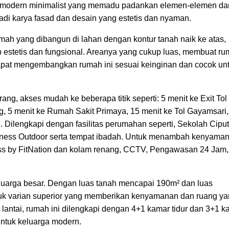
a modern minimalist yang memadu padankan elemen-elemen da
adi karya fasad dan desain yang estetis dan nyaman.
umah yang dibangun di lahan dengan kontur tanah naik ke atas,
 estetis dan fungsional. Areanya yang cukup luas, membuat r
dapat mengembangkan rumah ini sesuai keinginan dan cocok un
ang, akses mudah ke beberapa titik seperti: 5 menit ke Exit Tol
 5 menit ke Rumah Sakit Primaya, 15 menit ke Tol Gayamsari,
 Dilengkapi dengan fasilitas perumahan seperti, Sekolah Ciput
Fitness Outdoor serta tempat ibadah. Untuk menambah kenyama
ss by FitNation dan kolam renang, CCTV, Pengawasan 24 Jam,
luarga besar. Dengan luas tanah mencapai 190m² dan luas
uk varian superior yang memberikan kenyamanan dan ruang y
lantai, rumah ini dilengkapi dengan 4+1 kamar tidur dan 3+1 k
ntuk keluarga modern.