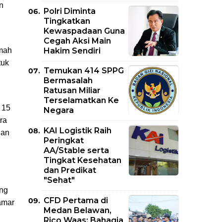
n
Polri Diminta
Tingkatkan
Kewaspadaan Guna
Cegah Aksi Main
Hakim Sendiri
umah
tuk
Temukan 414 SPPG
Bermasalah
Ratusan Miliar
Terselamatkan Ke
 15
Negara
ra
KAI Logistik Raih
nan
Peringkat
AA/Stable serta
Tingkat Kesehatan
dan Predikat
"Sehat"
ang
CFD Pertama di
amar
Medan Belawan,
Rico Waas: Bahagia