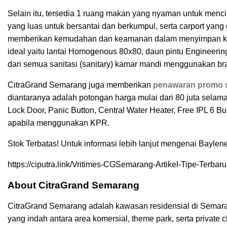
Selain itu, tersedia 1 ruang makan yang nyaman untuk men
yang luas untuk bersantai dan berkumpul, serta carport yan
memberikan kemudahan dan keamanan dalam menyimpan kend
ideal yaitu lantai Homogenous 80x80, daun pintu Engineeri
dan semua sanitasi (sanitary) kamar mandi menggunakan br
CitraGrand Semarang juga memberikan
penawaran promo s
diantaranya adalah potongan harga mulai dari 80 juta selam
Lock Door, Panic Button, Central Water Heater, Free IPL 6 
apabila menggunakan KPR.
Stok Terbatas! Untuk informasi lebih lanjut mengenai Baylen
https://ciputra.link/Vritimes-CGSemarang-Artikel-Tipe-Terbar
About CitraGrand Semarang
CitraGrand Semarang adalah kawasan residensial di Semara
yang indah antara area komersial, theme park, serta private 