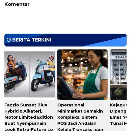
Komentar
BERITA TERKINI
Fazzio Sunset Blue
Operasional
Kejagung
Hybrid x Alkateri,
Minimarket Semakin
Dipengad
Motor Limited Edition
Kompleks, Sistem
Emas 74 
Buat Nyempurnain
POS Jadi Andalan
Tunai Mil
Look Retro-Future Lo
Kelola Transaksi dan