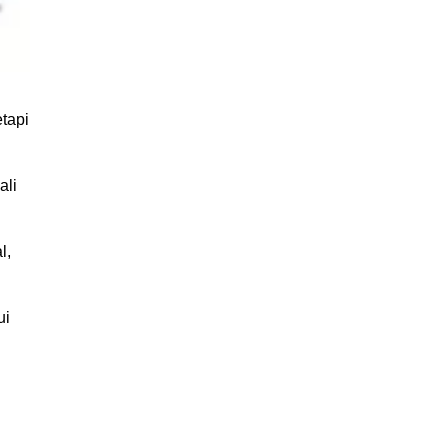
tapi
ali
l,
ui