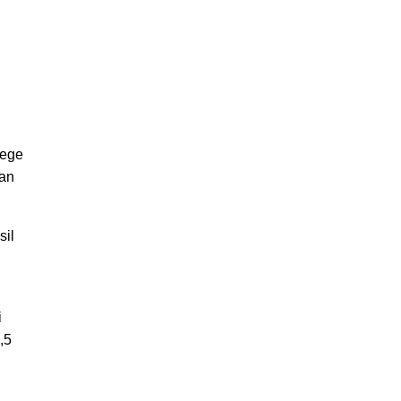
lege
kan
sil
i
,5