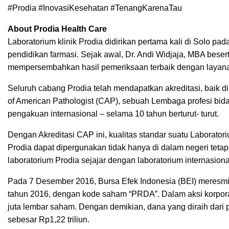
#Prodia #InovasiKesehatan #TenangKarenaTau
About Prodia Health Care
Laboratorium klinik Prodia didirikan pertama kali di Solo pa
pendidikan farmasi. Sejak awal, Dr. Andi Widjaja, MBA beser
mempersembahkan hasil pemeriksaan terbaik dengan layana
Seluruh cabang Prodia telah mendapatkan akreditasi, baik di
of American Pathologist (CAP), sebuah Lembaga profesi bid
pengakuan internasional – selama 10 tahun berturut- turut.
Dengan Akreditasi CAP ini, kualitas standar suatu Laboratori
Prodia dapat dipergunakan tidak hanya di dalam negeri tetapi
laboratorium Prodia sejajar dengan laboratorium internasiona
Pada 7 Desember 2016, Bursa Efek Indonesia (BEI) meresmi
tahun 2016, dengan kode saham “PRDA”. Dalam aksi korpora
juta lembar saham. Dengan demikian, dana yang diraih da
sebesar Rp1,22 triliun.