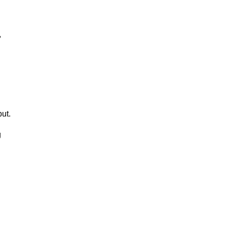
,
ut.
g