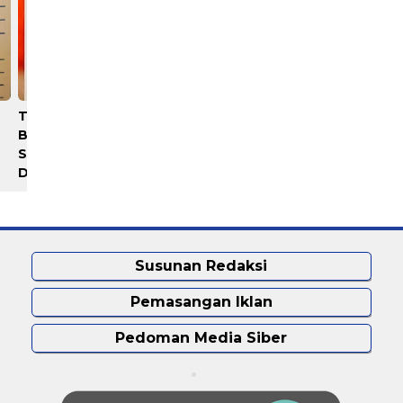
Terungkap! Ibu Kandung
Gubernur Bobby Nasution
Buang Bayinya di Bantaran
Minta Kepala Daerah se-
Sungai Serani Asahan
Kepulauan Nias Percepat
Diciduk
Usulan BKP 2027
Susunan Redaksi
Pemasangan Iklan
Pedoman Media Siber