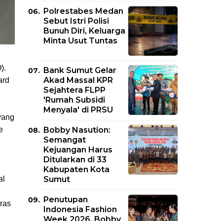
Polrestabes Medan
Sebut Istri Polisi
Bunuh Diri, Keluarga
Minta Usut Tuntas
).
Bank Sumut Gelar
Akad Massal KPR
ard
Sejahtera FLPP
'Rumah Subsidi
Menyala' di PRSU
yang
Bobby Nasution:
e
Semangat
Kejuangan Harus
Ditularkan di 33
Kabupaten Kota
Sumut
al
Penutupan
ras
Indonesia Fashion
Week 2026, Bobby