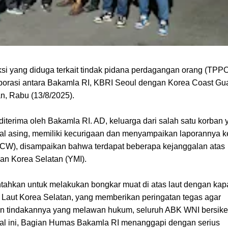
i yang diduga terkait tindak pidana perdagangan orang (TPPO
laborasi antara Bakamla RI, KBRI Seoul dengan Korea Coast Gu
n, Rabu (13/8/2025).
iterima oleh Bakamla RI. AD, keluarga dari salah satu korban 
l asing, memiliki kecurigaan dan menyampaikan laporannya k
(CW), disampaikan bahwa terdapat beberapa kejanggalan atas
an Korea Selatan (YMI).
ntahkan untuk melakukan bongkar muat di atas laut dengan kap
tan Laut Korea Selatan, yang memberikan peringatan tegas agar
kan tindakannya yang melawan hukum, seluruh ABK WNI bersike
al ini, Bagian Humas Bakamla RI menanggapi dengan serius