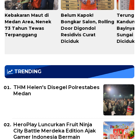
Kebakaran Maut di
Belum Kapok!
Terungka
Medan Area, Nenek
Bongkar Salon, Rolling
Kandung
73 Tahun Tewas
Door Digondol
Bayinya d
Terpanggang
Residivis Curat
Sungai S
Diciduk
Diciduk
TRENDING
THM Helen's Disegel Polrestabes
Medan
HeroPlay Luncurkan Fruit Ninja
City Battle Merdeka Edition Ajak
Gamer Indonesia Bermain