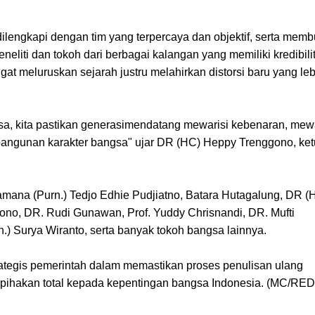
engkapi dengan tim yang terpercaya dan objektif, serta mem
eneliti dan tokoh dari berbagai kalangan yang memiliki kredibili
meluruskan sejarah justru melahirkan distorsi baru yang leb
a, kita pastikan generasimendatang mewarisi kebenaran, mewa
embangunan karakter bangsa" ujar DR (HC) Heppy Trenggono, ke
mana (Purn.) Tedjo Edhie Pudjiatno, Batara Hutagalung, DR (
sono, DR. Rudi Gunawan, Prof. Yuddy Chrisnandi, DR. Mufti
) Surya Wiranto, serta banyak tokoh bangsa lainnya.
tegis pemerintah dalam memastikan proses penulisan ulang
berpihakan total kepada kepentingan bangsa Indonesia. (MC/RED