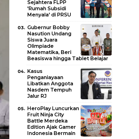
Sejahtera FLPP
'Rumah Subsidi
Menyala' di PRSU
Gubernur Bobby
Nasution Undang
Siswa Juara
Olimpiade
Matematika, Beri
Beasiswa hingga Tablet Belajar
Kasus
Penganiayaan
Libatkan Anggota
Nasdem Tempuh
Jalur RJ
HeroPlay Luncurkan
Fruit Ninja City
Battle Merdeka
Edition Ajak Gamer
Indonesia Bermain