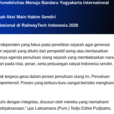
Konektivitas Menuju Bandara Yogyakarta International
ah Aksi Main Hakim Sendiri
sional di RailwayTech Indonesia 2026
ndependen yang fokus pada penelitian sejarah agar generasi
sejarah yang ditulis dari perspektif asing atau berdasarkan
nya agenda penulisan ulang sejarah yang membebaskan nara
n pada nilai, peran, serta perjuangan rakyat Indonesia sendiri.
 tergesa-gesa dalam proses penulisan ulang ini. Penulisan
mprehensif. Proses yang terburu-buru sangat berisiko menghasi
ditulis dengan integritas, disusun oleh mereka yang memahami
bijaksanaan,” ujar Laksamana (Purn.) Tedjo Edhie Pudjiatno,