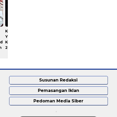
Ketua SMSI Sumut Lantik
Tak Lagi Cari Baskom Saa
Yonimasari Hulu Sebagai
Hujan, Rumah Jaipah Kini
id
Ketua SMSI Kepulauan Nias
Lebih Nyaman Ditempati
n
2026-2029
Susunan Redaksi
Pemasangan Iklan
Pedoman Media Siber