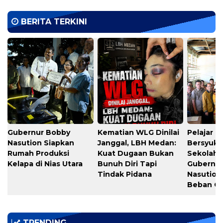
BERITA TERKINI
Gubernur Bobby
Kematian WLG Dinilai
Pelajar N
Nasution Siapkan
Janggal, LBH Medan:
Bersyuku
Rumah Produksi
Kuat Dugaan Bukan
Sekolah G
Kelapa di Nias Utara
Bunuh Diri Tapi
Gubernu
Tindak Pidana
Nasution
Beban O
TRENDING