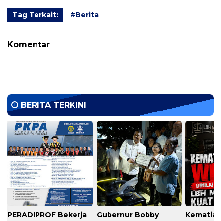
Tag Terkait:
#Berita
Komentar
BERITA TERKINI
PERADIPROF Bekerja
Gubernur Bobby
Kematian