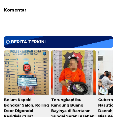
Komentar
BERITA TERKINI
Belum Kapok!
Terungkap! Ibu
Gubernu
Bongkar Salon, Rolling
Kandung Buang
Nasution
Door Digondol
Bayinya di Bantaran
Daerah s
Residivis Curat
Sungai Serani Asahan
Nias Per