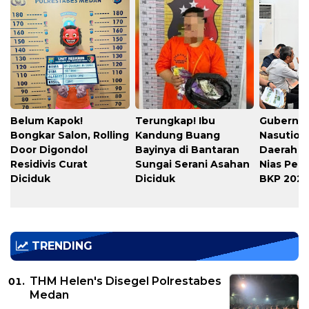
Belum Kapok!
Terungkap! Ibu
Gubernu
Bongkar Salon, Rolling
Kandung Buang
Nasution
Door Digondol
Bayinya di Bantaran
Daerah s
Residivis Curat
Sungai Serani Asahan
Nias Per
Diciduk
Diciduk
BKP 202
TRENDING
THM Helen's Disegel Polrestabes
Medan