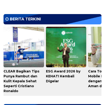
BERITA TERKINI
CLEAR Bagikan Tips
ESG Award 2026 by
Cara Top
Punya Rambut dan
KEHATI Kembali
Mobile L
Kulit Kepala Sehat
Digelar
dengan C
Seperti Cristiano
Aman di 
Ronaldo