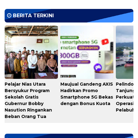
BERITA TERKINI
Pelajar Nias Utara
Maujual Gandeng AXIS
Pelindo M
Bersyukur Program
Hadirkan Promo
Tanjung 
Sekolah Gratis
Smartphone 5G Bekas
Perkuat K
Gubernur Bobby
dengan Bonus Kuota
Operasio
Nasution Ringankan
Pelabuh
Beban Orang Tua