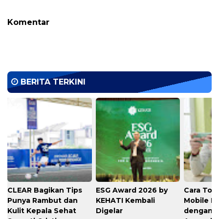
Komentar
BERITA TERKINI
CLEAR Bagikan Tips
ESG Award 2026 by
Cara Top
Punya Rambut dan
KEHATI Kembali
Mobile L
Kulit Kepala Sehat
Digelar
dengan C