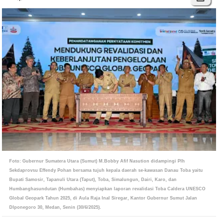
Foto: Gubernur Sumatera Utara (Sumut) M.Bobby Afif Nasution didampingi Plh
Sekdaprovsu Effendy Pohan bersama tujuh kepala daerah se-kawasan Danau Toba yaitu
Bupati Samosir, Tapanuli Utara (Taput), Toba, Simalungun, Dairi, Karo, dan
Humbanghasundutan (Humbahas) menyiapkan laporan revalidasi Toba Caldera UNESCO
Global Geopark Tahun 2025, di Aula Raja Inal Siregar, Kantor Gubernur Sumut Jalan
DIponegoro 30, Medan, Senin (30/6/2025).