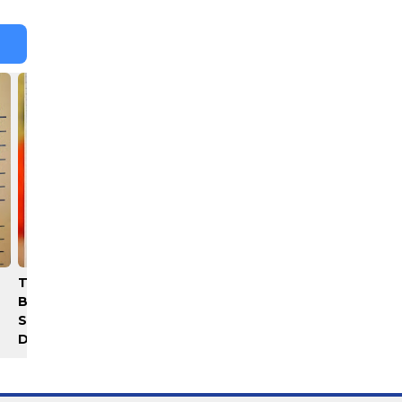
Terungkap! Ibu Kandung
Gubernur Bobby Nasution
Buang Bayinya di Bantaran
Minta Kepala Daerah se-
Sungai Serani Asahan
Kepulauan Nias Percepat
Diciduk
Usulan BKP 2027