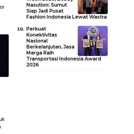
Nasution: Sumut
or
Siap Jadi Pusat
Fashion Indonesia Lewat Wastra
Perkuat
Konektivitas
Nasional
Berkelanjutan, Jasa
Marga Raih
Transportasi Indonesia Award
2026
tuk
n