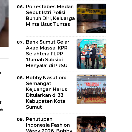
Polrestabes Medan
Sebut Istri Polisi
Bunuh Diri, Keluarga
Minta Usut Tuntas
Bank Sumut Gelar
Akad Massal KPR
Sejahtera FLPP
'Rumah Subsidi
Menyala' di PRSU
o
Bobby Nasution:
Semangat
Kejuangan Harus
Ditularkan di 33
Kabupaten Kota
r
Sumut
ov
Penutupan
Indonesia Fashion
Week 2026, Bobby