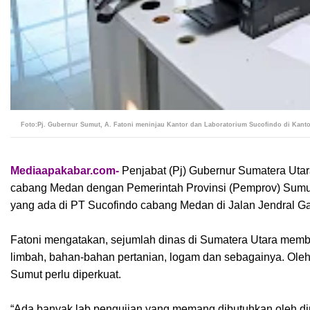
Foto:Pj. Gubernur Sumut, A. Fatoni meninjau Kantor dan Laboratorium Sucofindo di Kanto
Mediaapakabar.com-
Penjabat (Pj) Gubernur Sumatera Uta
cabang Medan dengan Pemerintah Provinsi (Pemprov) Sumut s
yang ada di PT Sucofindo cabang Medan di Jalan Jendral Ga
Fatoni mengatakan, sejumlah dinas di Sumatera Utara membut
limbah, bahan-bahan pertanian, logam dan sebagainya. Ole
Sumut perlu diperkuat.
“Ada banyak lab pengujian yang memang dibutuhkan oleh di