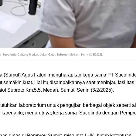
r Sucofindo Cabang Medan, Jalan Gatot Subroto, Medan, Senin (3/2/2025).
ra (Sumut) Agus Fatoni mengharapkan kerja sama PT Sucofind
emakin kuat. Hal itu disampaikannya saat meninjau fasilitas
tot Subroto Km.5,5, Medan, Sumut, Senin (3/2/2025).
uhkan laboratorium untuk pengujian berbagai objek seperti ai
h karena itu, menurutnya, kerja sama Sucofindo dengan Pempr
nas-dinas di Pemprov Sumut, misalnya LHK, butuh ketentuan